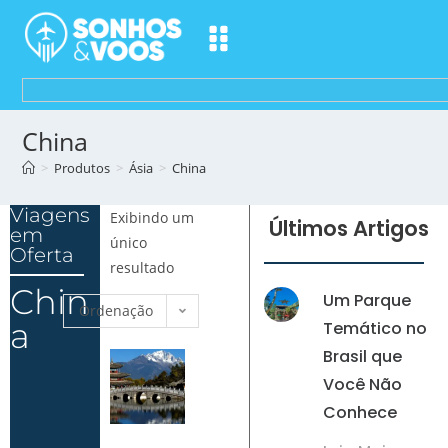
China
>
Produtos
>
Ásia
>
China
Viagens
Exibindo um
Últimos Artigos
em
único
Oferta
resultado
Chin
Um Parque
Ordenação
a
Temático no
padrão
Brasil que
Você Não
Conhece