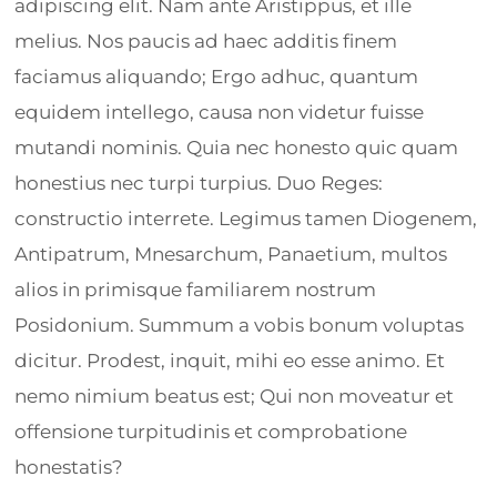
adipiscing elit. Nam ante Aristippus, et ille
melius. Nos paucis ad haec additis finem
faciamus aliquando; Ergo adhuc, quantum
equidem intellego, causa non videtur fuisse
mutandi nominis. Quia nec honesto quic quam
honestius nec turpi turpius. Duo Reges:
constructio interrete. Legimus tamen Diogenem,
Antipatrum, Mnesarchum, Panaetium, multos
alios in primisque familiarem nostrum
Posidonium. Summum a vobis bonum voluptas
dicitur. Prodest, inquit, mihi eo esse animo. Et
nemo nimium beatus est; Qui non moveatur et
offensione turpitudinis et comprobatione
honestatis?